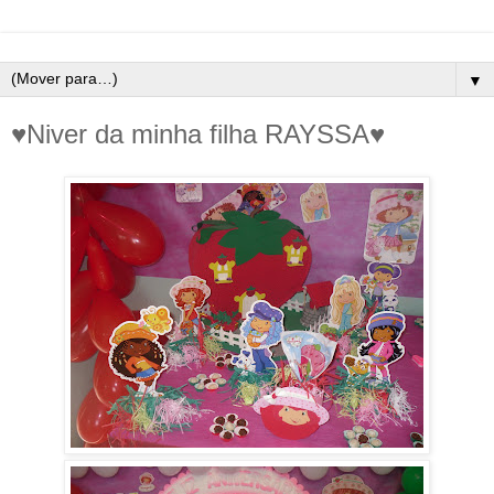
▼
♥Niver da minha filha RAYSSA♥