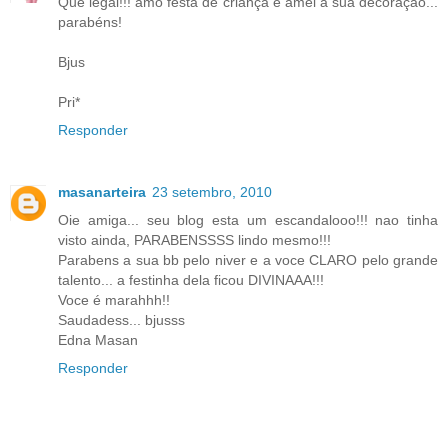
Que legal!!! amo festa de criança e amei a sua decoração...
parabéns!
Bjus
Pri*
Responder
masanarteira
23 setembro, 2010
Oie amiga... seu blog esta um escandalooo!!! nao tinha
visto ainda, PARABENSSSS lindo mesmo!!!
Parabens a sua bb pelo niver e a voce CLARO pelo grande
talento... a festinha dela ficou DIVINAAA!!!
Voce é marahhh!!
Saudadess... bjusss
Edna Masan
Responder